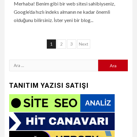
Merhaba! Benim gibi bir web sitesi sahibiyseniz,
Google’da hızlı indeks almanın ne kadar önemli
olduğunu bilirsiniz. İster yeni bir blog...
Yazı
1
2
3
Next
sayfalaması
Arama:
TANITIM YAZISI SATIŞI