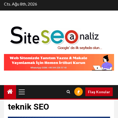
Skip
Cts. Ağu 8th, 2026
to
content
Primary
Flaş Konular
Menu
teknik SEO