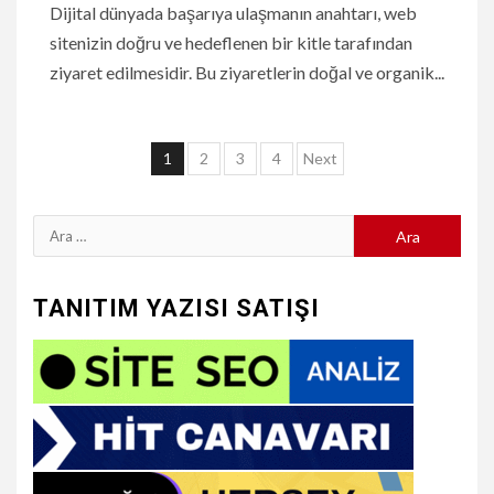
Dijital dünyada başarıya ulaşmanın anahtarı, web
sitenizin doğru ve hedeflenen bir kitle tarafından
ziyaret edilmesidir. Bu ziyaretlerin doğal ve organik...
Yazı
1
2
3
4
Next
sayfalaması
Arama:
TANITIM YAZISI SATIŞI