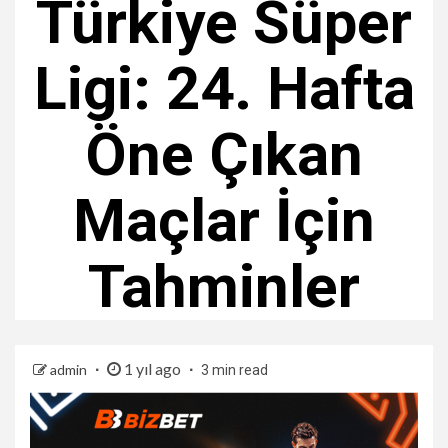
Türkiye Süper
Ligi: 24. Hafta
Öne Çıkan
Maçlar İçin
Tahminler
1 yıl ago
admin
3 min read