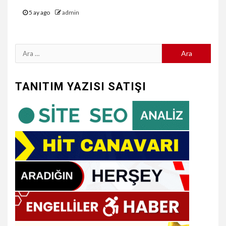
5 ay ago
admin
Arama:
TANITIM YAZISI SATIŞI