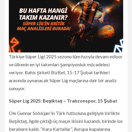
Türkiye Süper Ligi 2025 sezonu tüm hızıyla devam ediyor
ve ülkenin en iyi takımları şampiyonluk mücadelesi
veriyor. Bahis şirketi BizBet, 15-17 Şubat tarihleri
arasında oynanacak Süper Lig maçlarına dair bir analiz
sunuyor.
Süper Lig 2025: Beşiktaş – Trabzonspor, 15 Şubat
Ole Gunnar Solskjær’in Türk futboluna gelişiyle birlikte
Beşiktaş, ligde çıktığı üç maçın ikisini kazandı, birinde ise
berabere kaldı. “Kara Kartallar”, Avrupa kupalarına