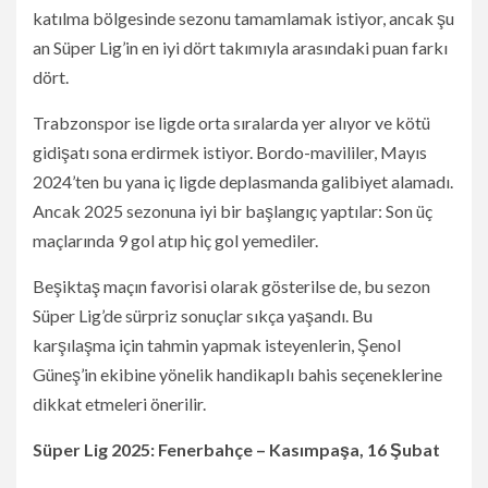
katılma bölgesinde sezonu tamamlamak istiyor, ancak şu
an Süper Lig’in en iyi dört takımıyla arasındaki puan farkı
dört.
Trabzonspor ise ligde orta sıralarda yer alıyor ve kötü
gidişatı sona erdirmek istiyor. Bordo-mavililer, Mayıs
2024’ten bu yana iç ligde deplasmanda galibiyet alamadı.
Ancak 2025 sezonuna iyi bir başlangıç yaptılar: Son üç
maçlarında 9 gol atıp hiç gol yemediler.
Beşiktaş maçın favorisi olarak gösterilse de, bu sezon
Süper Lig’de sürpriz sonuçlar sıkça yaşandı. Bu
karşılaşma için tahmin yapmak isteyenlerin, Şenol
Güneş’in ekibine yönelik handikaplı bahis seçeneklerine
dikkat etmeleri önerilir.
Süper Lig 2025: Fenerbahçe – Kasımpaşa, 16 Şubat