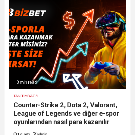
3 min read
TANITIM YAZISI
Counter-Strike 2, Dota 2, Valorant,
League of Legends ve diğer e-spor
oyunlarından nasıl para kazanılır
1 yıl ago
admin