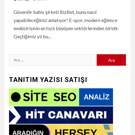
Güvenilir bahis şirketi BizBet, bunu nasıl
yapabileceğinizi anlatıyor! E-spor, modern eğlence
endüstrisinin en hızlı büyüyen sektörlerinden biridir.
Geçtiğimiz yıl bu...
Arama:
TANITIM YAZISI SATIŞI