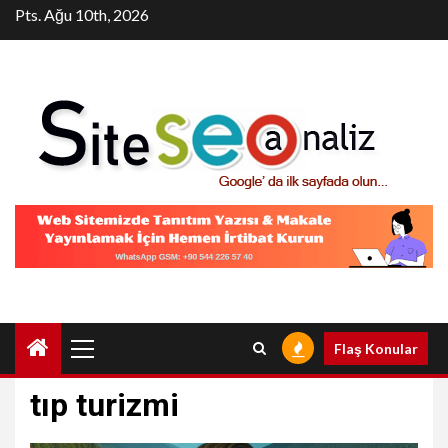
Skip
Pts. Ağu 10th, 2026
to
content
Primary
Flaş Konular
Menu
tıp turizmi