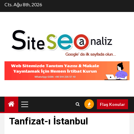
Skip
Cts. Ağu 8th, 2026
to
content
Primary
Flaş Konular
Menu
Tanfizat-ı İstanbul