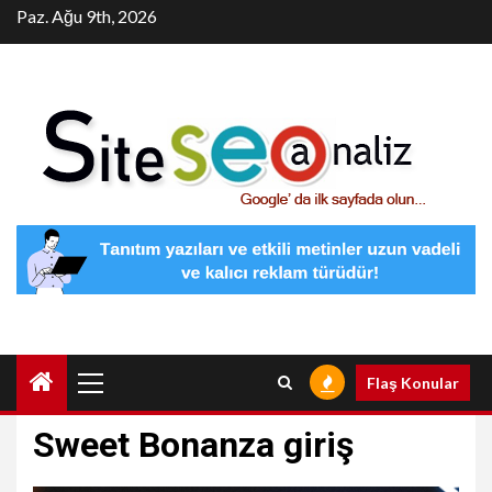
Skip
Paz. Ağu 9th, 2026
to
content
Primary
Flaş Konular
Menu
Sweet Bonanza giriş