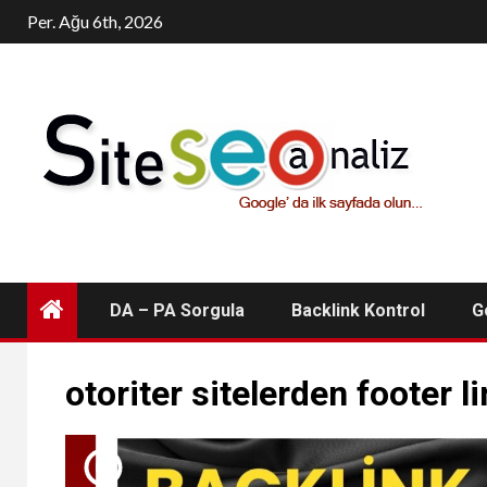
Skip
Per. Ağu 6th, 2026
to
content
DA – PA Sorgula
Backlink Kontrol
G
otoriter sitelerden footer l