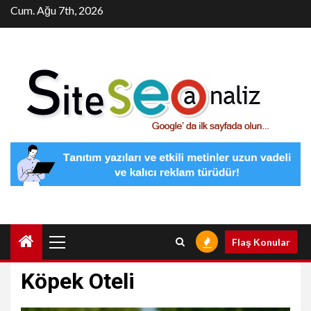
Skip
Cum. Ağu 7th, 2026
to
content
Primary
Flaş Konular
Menu
Köpek Oteli