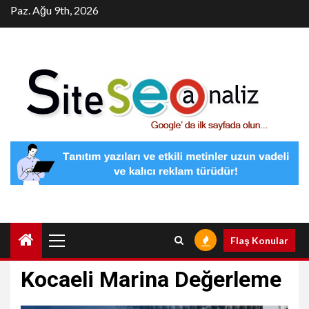
Skip
Paz. Ağu 9th, 2026
to
content
Primary
Flaş Konular
Menu
Kocaeli Marina Değerleme