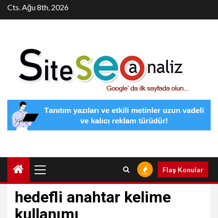
Skip
Cts. Ağu 8th, 2026
to
content
Primary
Flaş Konular
Menu
hedefli anahtar kelime
kullanımı