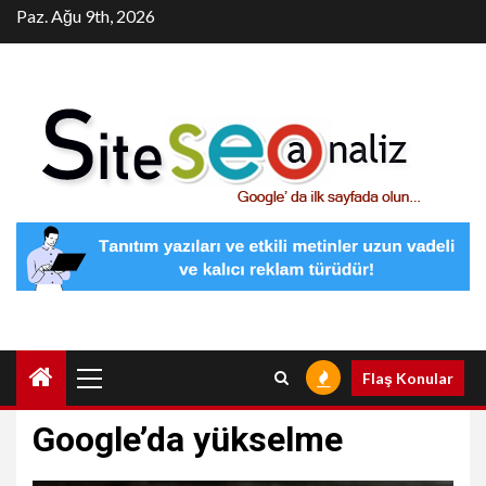
Skip
Paz. Ağu 9th, 2026
to
content
Primary
Flaş Konular
Menu
Google’da yükselme