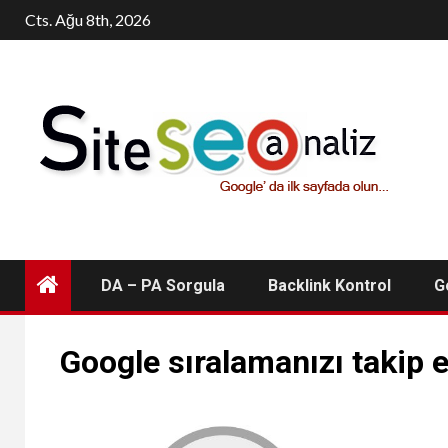
Skip
Cts. Ağu 8th, 2026
to
content
DA – PA Sorgula
Backlink Kontrol
G
Google sıralamanızı takip 