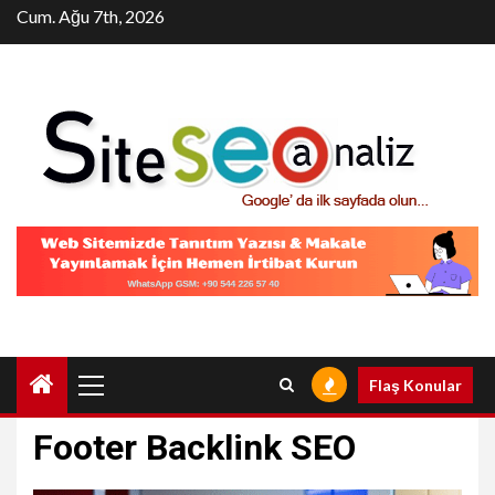
Skip
Cum. Ağu 7th, 2026
to
content
Primary
Flaş Konular
Menu
Footer Backlink SEO