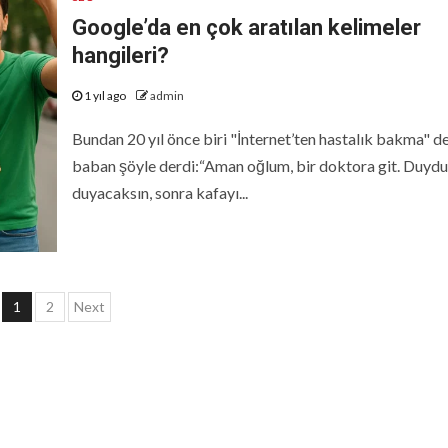
Google’da en çok aratılan kelimeler
hangileri?
1 yıl ago
admin
Bundan 20 yıl önce biri "İnternet’ten hastalık bakma" de
baban şöyle derdi:“Aman oğlum, bir doktora git. Duyd
duyacaksın, sonra kafayı...
Yazı
1
2
Next
sayfalaması