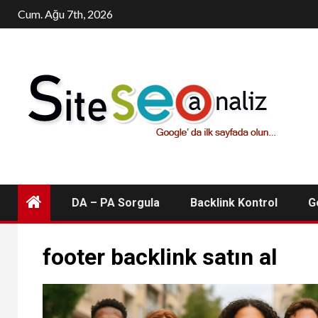
Skip
Cum. Ağu 7th, 2026
to
content
DA – PA Sorgula
Backlink Kontrol
G
footer backlink satın al