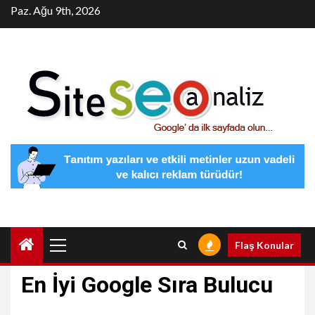
Skip
Paz. Ağu 9th, 2026
to
content
Primary
Flaş Konular
Menu
En İyi Google Sıra Bulucu