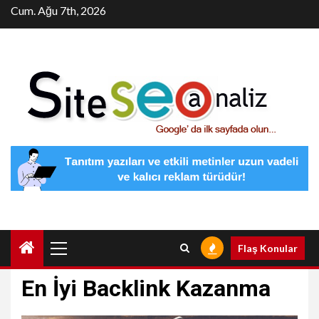
Skip
Cum. Ağu 7th, 2026
to
content
Primary
Flaş Konular
Menu
En İyi Backlink Kazanma