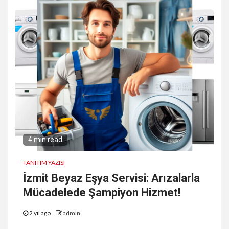
4 min read
TANITIM YAZISI
İzmit Beyaz Eşya Servisi: Arızalarla
Mücadelede Şampiyon Hizmet!
2 yıl ago
admin