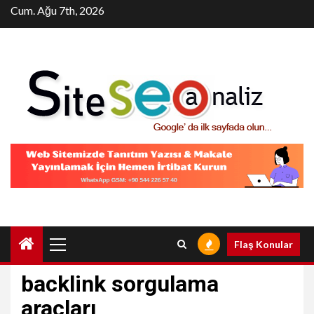
Skip
Cum. Ağu 7th, 2026
to
content
Primary
Flaş Konular
Menu
backlink sorgulama
araçları