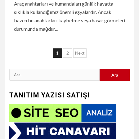
Araç anahtarları ve kumandaları günlük hayatta
sıklıkla kullandığımız önemli eşyalardır. Ancak,
bazen bu anahtarları kaybetme veya hasar görmeleri
durumunda mağdur...
Yazı
1
2
Next
sayfalaması
Arama:
TANITIM YAZISI SATIŞI