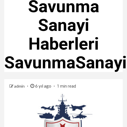
Savunma
Sanayi
Haberleri
SavunmaSanay
6 yıl ago
admin
1 min read