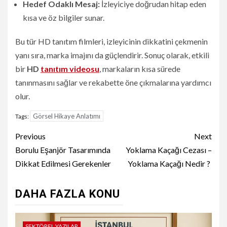
Hedef Odaklı Mesaj:
İzleyiciye doğrudan hitap eden
kısa ve öz bilgiler sunar.
Bu tür HD tanıtım filmleri, izleyicinin dikkatini çekmenin
yanı sıra, marka imajını da güçlendirir. Sonuç olarak, etkili
bir
HD
tanıtım videosu
, markaların kısa sürede
tanınmasını sağlar ve rekabette öne çıkmalarına yardımcı
olur.
Görsel Hikaye Anlatımı
Tags:
Continue
Previous
Next
Reading
Borulu Eşanjör Tasarımında
Yoklama Kaçağı Cezası –
Dikkat Edilmesi Gerekenler
Yoklama Kaçağı Nedir ?
DAHA FAZLA KONU
SEKTÖREL YAZILAR