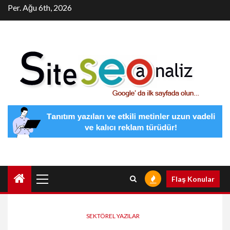
Skip
Per. Ağu 6th, 2026
to
content
Primary
Flaş Konular
Menu
SEKTÖREL YAZILAR