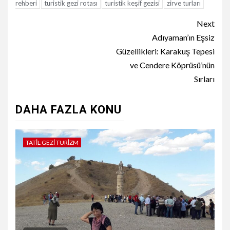
rehberi
turistik gezi rotası
turistik keşif gezisi
zirve turları
Continue
Next
Reading
Adıyaman’ın Eşsiz
Güzellikleri: Karakuş Tepesi
ve Cendere Köprüsü’nün
Sırları
DAHA FAZLA KONU
TATIL GEZI TURIZM