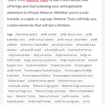
offerings and start planning your unforgettable
adventure to Mount Nemrut. Whether you’re a solo
traveler, a couple, or a group, Nemrut Tours will help you
create memories that will last a lifetime.
Adıyaman gezisi
antik anıtlar
antik dünya turu
antik
Tags:
kalıntılar turu
antik kutsal alanlar
antik mezar ziyaretleri
antik
şehirler
Antiochos heykelleri
arkeoloji turları
arkeolojik kazı
alanları
arkeolojik keşif
arkeolojik park
batı heykel terası
dağ manzaraları
dağ yürüyüşü
doğa manzarası
doğa ve
tarih keşfi
doğa yürüyüş parkurları
doğu heykel terası
heykel
başları turu
heykel kaideleri
heykel terasları
Kommagene
antik kenti
Kommagene heykel başları
Kommagene Krallığı
kalıntıları
Kommagene kültürü
Kommagene medeniyeti turu
kültürel gezi
kültürel miras gezisi
kültürel miras turu
mitolojik anıtlar
Nemrut Dağı gezisi
Nemrut Dağı manzarası
Nemrut Dağı turu
Nemrut Dağı yürüyüşü
Nemrut heykelleri
turu
Nemrut Turları
Nemrut zirvesi
tarihi eserler
tarihi
heykel grubu
tarihi keşif turları
tarihi tur programı
turist