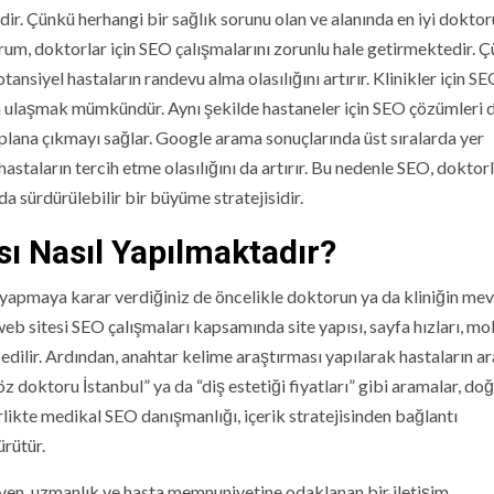
ir. Çünkü herhangi bir sağlık sorunu olan ve alanında en iyi doktor
urum, doktorlar için SEO çalışmalarını zorunlu hale getirmektedir. 
tansiyel hastaların randevu alma olasılığını artırır. Klinikler için S
n ulaşmak mümkündür. Aynı şekilde hastaneler için SEO çözümleri 
plana çıkmayı sağlar. Google arama sonuçlarında üst sıralarda yer
astaların tercih etme olasılığını da artırır. Bu nedenle SEO, doktor
da sürdürülebilir bir büyüme stratejisidir.
sı Nasıl Yapılmaktadır?
rı yapmaya karar verdiğiniz de öncelikle doktorun ya da kliniğin me
 web sitesi SEO çalışmaları kapsamında site yapısı, sayfa hızları, mo
edilir. Ardından, anahtar kelime araştırması yapılarak hastaların 
öz doktoru İstanbul” ya da “diş estetiği fiyatları” gibi aramalar, do
rlikte medikal SEO danışmanlığı, içerik stratejisinden bağlantı
rütür.
ven, uzmanlık ve hasta memnuniyetine odaklanan bir iletişim