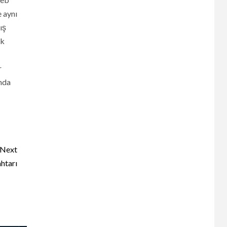
 aynı
ış
ik
r
ında
Next
htarı