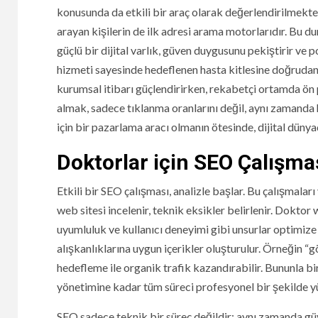
konusunda da etkili bir araç olarak değerlendirilmekted
arayan kişilerin de ilk adresi arama motorlarıdır. Bu d
güçlü bir dijital varlık, güven duygusunu pekiştirir ve po
hizmeti sayesinde hedeflenen hasta kitlesine doğruda
kurumsal itibarı güçlendirirken, rekabetçi ortamda ön 
almak, sadece tıklanma oranlarını değil, aynı zamanda h
için bir pazarlama aracı olmanın ötesinde, dijital dünya
Doktorlar için SEO Çalışma
Etkili bir SEO çalışması, analizle başlar. Bu çalışmala
web sitesi incelenir, teknik eksikler belirlenir. Doktor
uyumluluk ve kullanıcı deneyimi gibi unsurlar optimize 
alışkanlıklarına uygun içerikler oluşturulur. Örneğin “g
hedefleme ile organik trafik kazandırabilir. Bununla bi
yönetimine kadar tüm süreci profesyonel bir şekilde yü
SEO sadece teknik bir süreç değildir; aynı zamanda gü