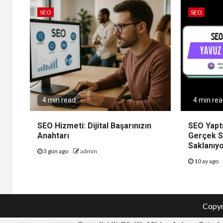
SEO
SEO
4 min read
4 min re
SEO Hizmeti: Dijital Başarınızın
SEO Yapt
Anahtarı
Gerçek 
Saklanıy
3 gün ago
admin
10 ay ago
Copyr