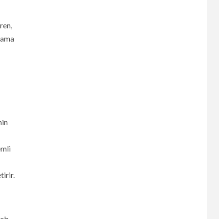
ren,
rlama
nin
emli
irir.
web