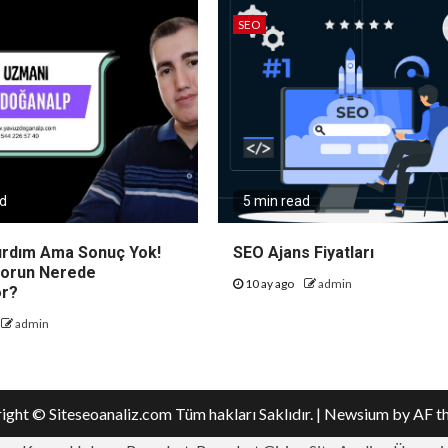
SEO
ad
5 min read
ırdım Ama Sonuç Yok!
SEO Ajans Fiyatları
Sorun Nerede
10 ay ago
admin
or?
admin
ight © Siteseoanaliz.com Tüm hakları Saklıdır.
|
Newsium
by AF t