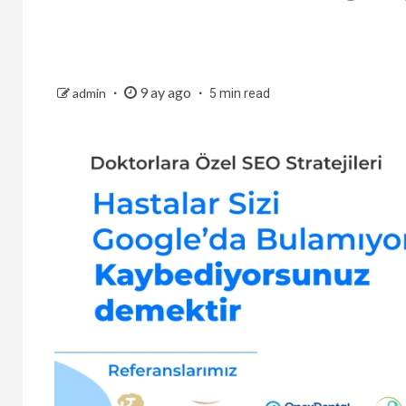
9 ay ago
admin
5 min read