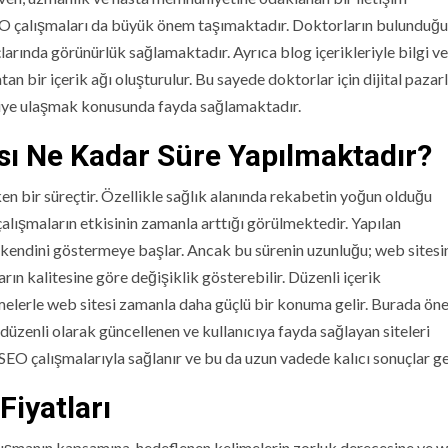
 SEO çalışmaları da büyük önem taşımaktadır. Doktorların bulunduğu
çlarında görünürlük sağlamaktadır. Ayrıca blog içerikleriyle bilgi ve
an bir içerik ağı oluşturulur. Bu sayede doktorlar için dijital paza
kişiye ulaşmak konusunda fayda sağlamaktadır.
sı Ne Kadar Süre Yapılmaktadır?
ken bir süreçtir. Özellikle sağlık alanında rekabetin yoğun olduğu
alışmaların etkisinin zamanla arttığı görülmektedir. Yapılan
nde kendini göstermeye başlar. Ancak bu sürenin uzunluğu; web sitesi
ın kalitesine göre değişiklik gösterebilir. Düzenli içerik
irmelerle web sitesi zamanla daha güçlü bir konuma gelir. Burada ön
düzenli olarak güncellenen ve kullanıcıya fayda sağlayan siteleri
 SEO çalışmalarıyla sağlanır ve bu da uzun vadede kalıcı sonuçlar get
Fiyatları
çalışmanın kapsamına, hedeflenen kelimelerin zorluk derecesine ve 