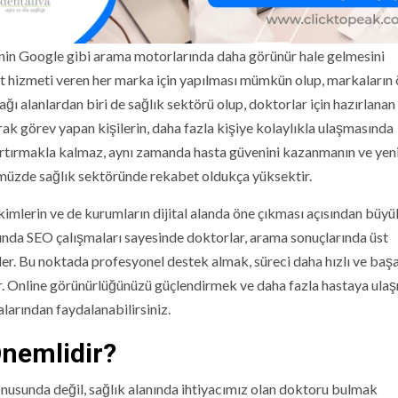
nin Google gibi arama motorlarında daha görünür hale gelmesini
caret hizmeti veren her marka için yapılması mümkün olup, markaların
ğı alanlardan biri de sağlık sektörü olup, doktorlar için hazırlanan
arak görev yapan kişilerin, daha fazla kişiye kolaylıkla ulaşmasında
ni artırmakla kalmaz, aynı zamanda hasta güvenini kazanmanın ve yen
ümüzde sağlık sektöründe rekabet oldukça yüksektir.
kimlerin ve de kurumların dijital alanda öne çıkması açısından büyü
nında SEO çalışmaları sayesinde doktorlar, arama sonuçlarında üst
rler. Bu noktada profesyonel destek almak, süreci daha hızlı ve başa
r. Online görünürlüğünüzü güçlendirmek ve daha fazla hastaya ula
larından faydalanabilirsiniz.
Önemlidir?
onusunda değil, sağlık alanında ihtiyacımız olan doktoru bulmak