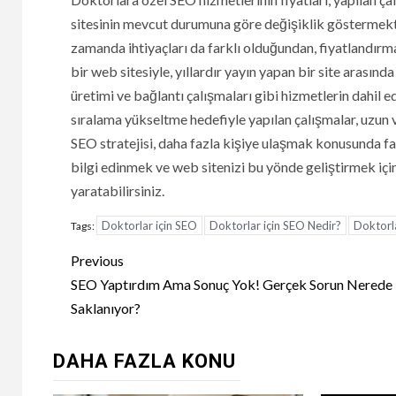
sitesinin mevcut durumuna göre değişiklik göstermekted
zamanda ihtiyaçları da farklı olduğundan, fiyatlandırma
bir web sitesiyle, yıllardır yayın yapan bir site arasınd
üretimi ve bağlantı çalışmaları gibi hizmetlerin dahil 
sıralama yükseltme hedefiyle yapılan çalışmalar, uzun va
SEO stratejisi, daha fazla kişiye ulaşmak konusunda f
bilgi edinmek ve web sitenizi bu yönde geliştirmek içi
yaratabilirsiniz.
Doktorlar için SEO
Doktorlar için SEO Nedir?
Doktorl
Tags:
Continue
Previous
Reading
SEO Yaptırdım Ama Sonuç Yok! Gerçek Sorun Nerede
Saklanıyor?
DAHA FAZLA KONU