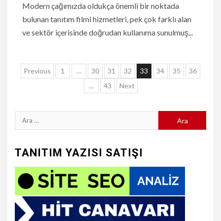
Modern çağımızda oldukça önemli bir noktada
bulunan tanıtım filmi hizmetleri, pek çok farklı alan
ve sektör içerisinde doğrudan kullanıma sunulmuş...
Yazı
Previous
1
…
30
31
32
33
34
35
36
sayfalaması
…
43
Next
Arama:
TANITIM YAZISI SATIŞI