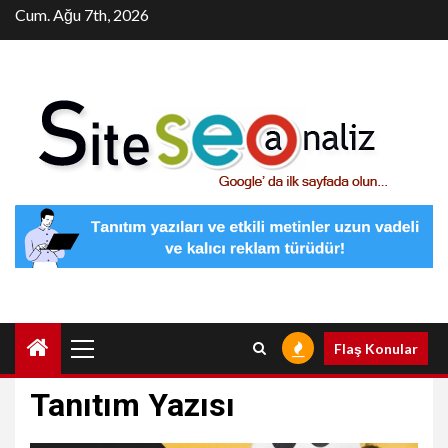
Skip
Cum. Ağu 7th, 2026
to
content
Primary
Flaş Konular
Menu
Tanıtım Yazısı